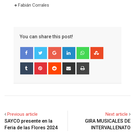
🔸️Fabián Corrales
You can share this post!
Google+
LinkedIn
Whatsapp
StumbleUpon
Tumblr
Pinterest
Reddit
Share
Print
via
Email
Previous article
Next article
SAYCO presente en la
GIRA MUSICALES DE
Feria de las Flores 2024
INTERVALLENATO