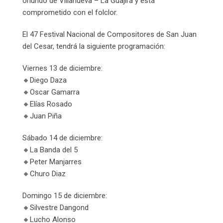
oriundo de Villanueva – La Guajira y está
comprometido con el folclor.
El 47 Festival Nacional de Compositores de San Juan
del Cesar, tendrá la siguiente programación:
Viernes 13 de diciembre:
🔸️Diego Daza
🔸️Oscar Gamarra
🔸️Elías Rosado
🔸️Juan Piña
Sábado 14 de diciembre:
🔸️La Banda del 5
🔸️Peter Manjarres
🔸️Churo Diaz
Domingo 15 de diciembre:
🔸️Silvestre Dangond
🔸️Lucho Alonso