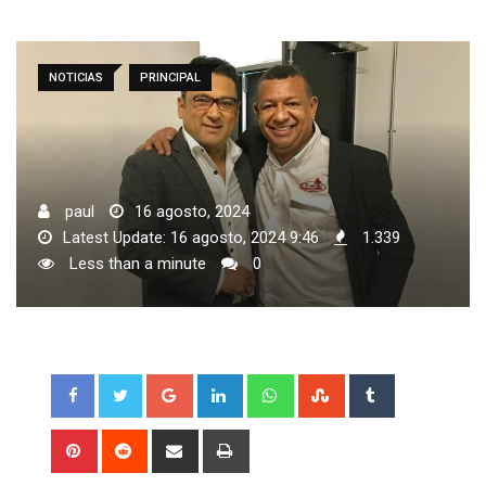
NOTICIAS
PRINCIPAL
paul
16 agosto, 2024
Latest Update: 16 agosto, 2024 9:46
1.339
Less than a minute
0
Google+
LinkedIn
Whatsapp
StumbleUpon
Tumblr
Pinterest
Reddit
Share
Print
via