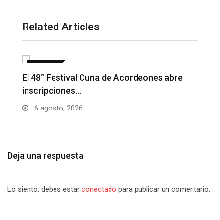
Related Articles
NOTICIAS
Barranquilla realizará el concierto ‘Capital
H
de la Patria…
l
6 agosto, 2026
Deja una respuesta
Lo siento, debes estar
conectado
para publicar un comentario.