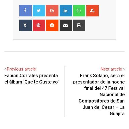
Google+
LinkedIn
Whatsapp
StumbleUpon
Tumblr
Pinterest
Reddit
Share
Print
via
Email
Previous article
Next article
Fabián Corrales presenta
Frank Solano, será el
el álbum ‘Que te Guste yo’
presentador de la noche
final del 47 Festival
Nacional de
Compositores de San
Juan del Cesar – La
Guajira