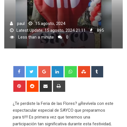
paul
15 agosto, 2024
Latest Update: 15 agosto, 2024 21:11
895
Less than a minute
0
Google+
LinkedIn
Whatsapp
StumbleUpon
Tumblr
Pinterest
Reddit
Share
Print
via
Email
¿Te perdiste la Feria de las Flores? ¡¡¡Revívela con este
espectacular especial de SAYCO que preparamos
para ti!!! Es primera vez que tenemos una
participación tan significativa durante esta festividad;