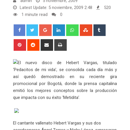
admin
5 noviembre, 2009
Latest Update: 5 noviembre, 2009 2:48
520
1 minute read
0
Google+
LinkedIn
Whatsapp
StumbleUpon
Tumblr
Pinterest
Reddit
Share
Print
via
Email
El nuevo disco de Hebert Vargas, titulado
‘Pedacitos de mi vida’, se consolida cada día más y
así quedó demostrado en su reciente gira
promocional por Bogotá, donde la prensa capitalina
emitió los mejores conceptos sobre la producción
que impacta con su éxito ‘Metidita’.
El cantante vallenato Hebert Vargas y sus dos
acordeoneros Ángel Torres y Nicky López, expresaron