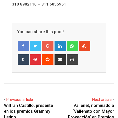
310 8902116 – 311 6055951
You can share this post!
Google+
LinkedIn
Whatsapp
StumbleUpon
Tumblr
Pinterest
Reddit
Share
Print
via
Email
Previous article
Next article
Wilfran Castillo, presente
Vallenet, nominado a
en los premios Grammy
‘Vallenato con Mayor
Latino
Proyección’ en Premios