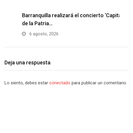
Barranquilla realizará el concierto ‘Capital
H
de la Patria…
l
6 agosto, 2026
Deja una respuesta
Lo siento, debes estar
conectado
para publicar un comentario.