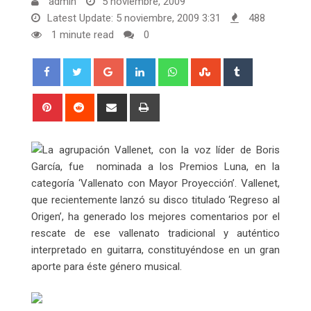
admin
5 noviembre, 2009
Latest Update: 5 noviembre, 2009 3:31
488
1 minute read
0
Google+
LinkedIn
Whatsapp
StumbleUpon
Tumblr
Pinterest
Reddit
Share
Print
via
Email
La agrupación Vallenet, con la voz líder de Boris
García, fue nominada a los Premios Luna, en la
categoría ‘Vallenato con Mayor Proyección’. Vallenet,
que recientemente lanzó su disco titulado ‘Regreso al
Origen’, ha generado los mejores comentarios por el
rescate de ese vallenato tradicional y auténtico
interpretado en guitarra, constituyéndose en un gran
aporte para éste género musical.