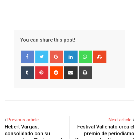
You can share this post!
Google+
LinkedIn
Whatsapp
StumbleUpon
Tumblr
Pinterest
Reddit
Share
Print
via
Email
Previous article
Next article
Hebert Vargas,
Festival Vallenato crea el
consolidado con su
premio de periodismo