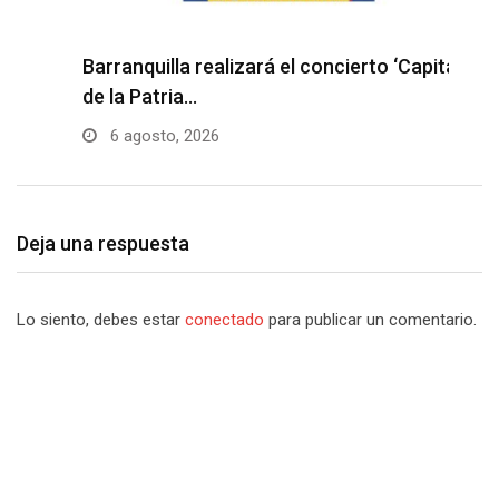
Barranquilla realizará el concierto ‘Capital
H
de la Patria…
l
6 agosto, 2026
Deja una respuesta
Lo siento, debes estar
conectado
para publicar un comentario.