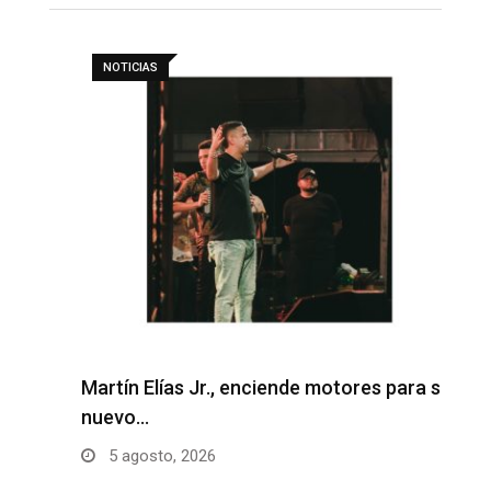
NOTICIAS
Martín Elías Jr., enciende motores para su
F
nuevo…
p
5 agosto, 2026