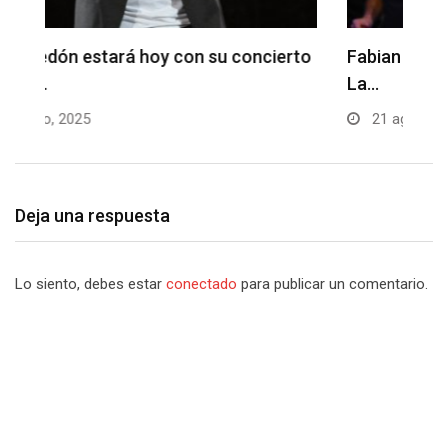
to
Fabian Corrales con sus grandes éxitos en
D
La…
B
21 agosto, 2025
Deja una respuesta
Lo siento, debes estar
conectado
para publicar un comentario.