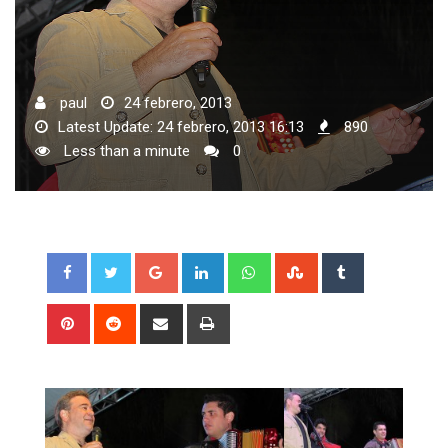
paul
24 febrero, 2013
Latest Update: 24 febrero, 2013 16:13
890
Less than a minute
0
Google+
LinkedIn
Whatsapp
StumbleUpon
Tumblr
Pinterest
Reddit
Share
Print
via
Email