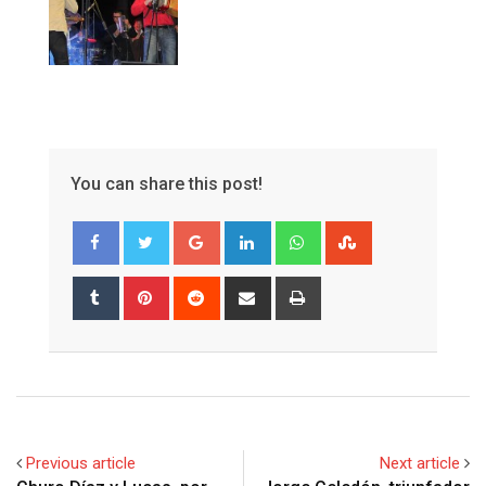
You can share this post!
Google+
LinkedIn
Whatsapp
StumbleUpon
Tumblr
Pinterest
Reddit
Share
Print
via
Email
Previous article
Next article