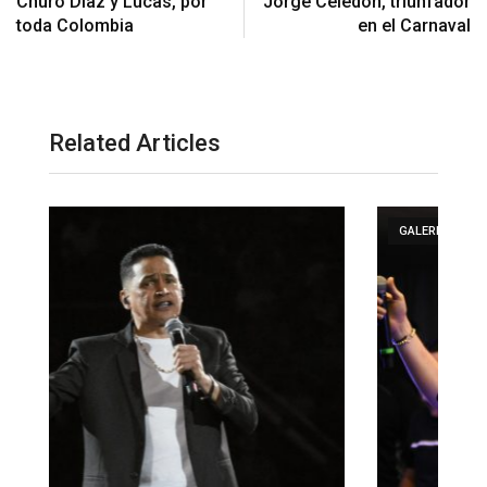
Churo Díaz y Lucas, por
Jorge Celedón, triunfador
Related Articles
GALERIA