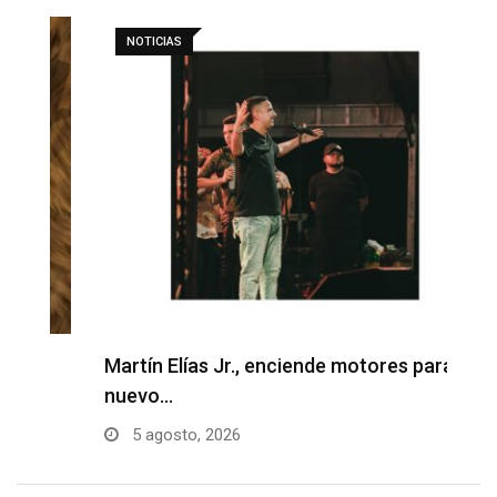
NOTICIAS
F
p
Martín Elías Jr., enciende motores para su
nuevo…
5 agosto, 2026