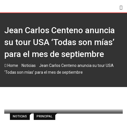
Skip
to
content
Jean Carlos Centeno anuncia
su tour USA ‘Todas son mías’
para el mes de septiembre
-
-
Home
Noticias
Jean Carlos Centeno anuncia su tour USA
‘Todas son mías’ para el mes de septiembre
paul
30 junio, 2026
Latest Update: 30 junio, 2026 11:52
301
Less than a minute
0
NOTICIAS
PRINCIPAL