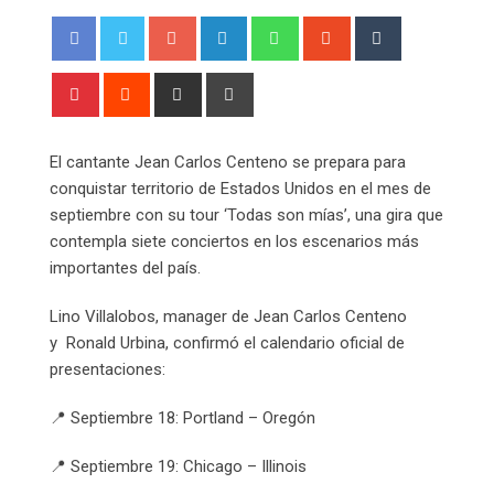
Google+
LinkedIn
Whatsapp
StumbleUpon
Tumblr
Pinterest
Reddit
Share
Print
via
Email
El cantante Jean Carlos Centeno se prepara para
conquistar territorio de Estados Unidos en el mes de
septiembre con su tour ‘Todas son mías’, una gira que
contempla siete conciertos en los escenarios más
importantes del país.
Lino Villalobos, manager de Jean Carlos Centeno
y Ronald Urbina, confirmó el calendario oficial de
presentaciones:
📍 Septiembre 18: Portland – Oregón
📍 Septiembre 19: Chicago – Illinois