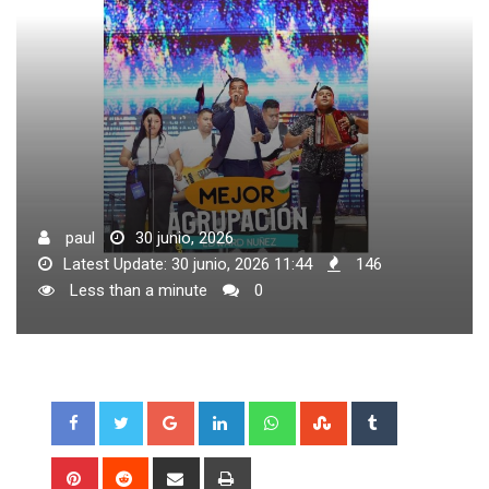
paul
30 junio, 2026
Latest Update: 30 junio, 2026 11:44
146
Less than a minute
0
Google+
LinkedIn
Whatsapp
StumbleUpon
Tumblr
Pinterest
Reddit
Share
Print