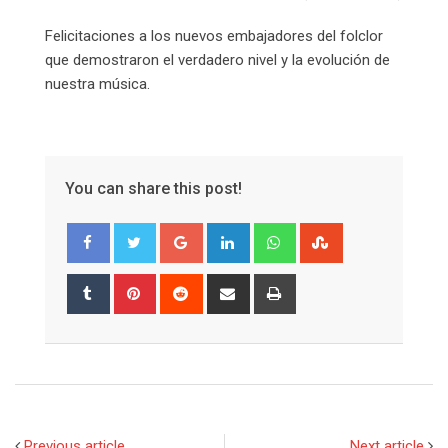
Felicitaciones a los nuevos embajadores del folclor
que demostraron el verdadero nivel y la evolución de
nuestra música.
You can share this post!
Google+
LinkedIn
Whatsapp
StumbleUpon
Tumblr
Pinterest
Reddit
Share
Print
via
Email
Previous article
Next article