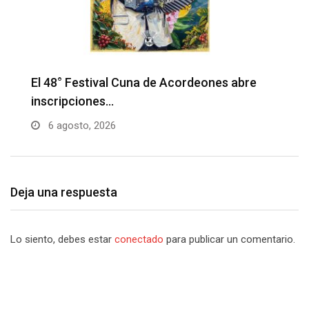
Barranquilla realizará el concierto ‘Capital
H
de la Patria…
l
6 agosto, 2026
Deja una respuesta
Lo siento, debes estar
conectado
para publicar un comentario.