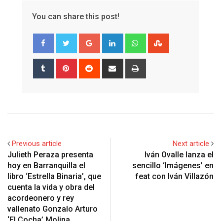
You can share this post!
Google+
LinkedIn
Whatsapp
StumbleUpon
Tumblr
Pinterest
Reddit
Share
Print
via
Email
Previous article
Next article
Julieth Peraza presenta
Iván Ovalle lanza el
hoy en Barranquilla el
sencillo ‘Imágenes’ en
libro ‘Estrella Binaria’, que
feat con Iván Villazón
cuenta la vida y obra del
acordeonero y rey
vallenato Gonzalo Arturo
‘El Cocha’ Molina