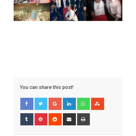
You can share this post!
Google+
LinkedIn
Whatsapp
StumbleUpon
Tumblr
Pinterest
Reddit
Share
Print
via
Email