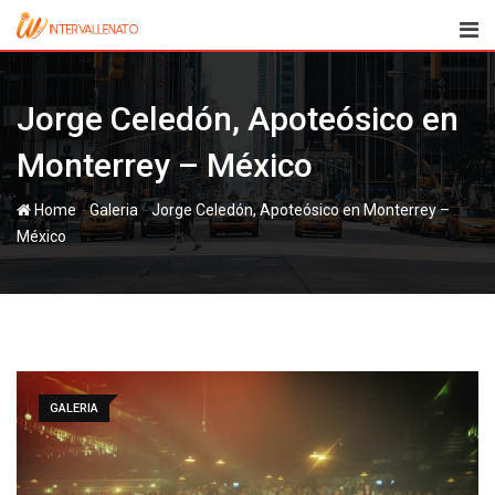
Skip
to
content
Jorge Celedón, Apoteósico en
Monterrey – México
-
-
Home
Galeria
Jorge Celedón, Apoteósico en Monterrey –
México
GALERIA