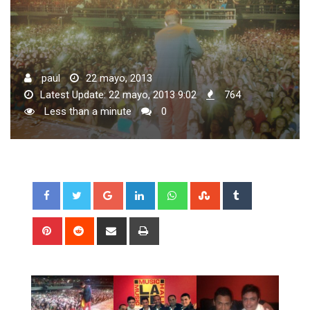
paul
22 mayo, 2013
Latest Update: 22 mayo, 2013 9:02
764
Less than a minute
0
Google+
LinkedIn
Whatsapp
StumbleUpon
Tumblr
Pinterest
Reddit
Share
Print
via
Email