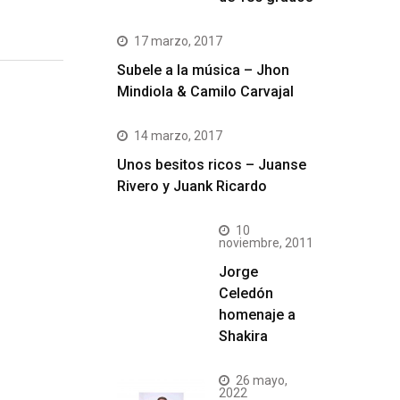
17 marzo, 2017
Subele a la música – Jhon
Mindiola & Camilo Carvajal
14 marzo, 2017
Unos besitos ricos – Juanse
Rivero y Juank Ricardo
10
noviembre, 2011
Jorge
Celedón
homenaje a
Shakira
26 mayo,
2022