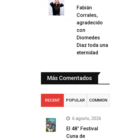
Fabián
Corrales,
agradecido
con
Diomedes
Diaz toda una
eternidad
Más Comentados
RECENT
POPULAR
COMMON
6 agosto, 2026
El 48° Festival
Cuna de