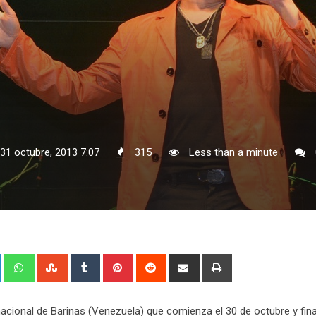
 31 octubre, 2013 7:07
315
Less than a minute
+
LinkedIn
Whatsapp
StumbleUpon
Tumblr
Pinterest
Reddit
Share
Print
via
Email
rnacional de Barinas (Venezuela) que comienza el 30 de octubre y fina