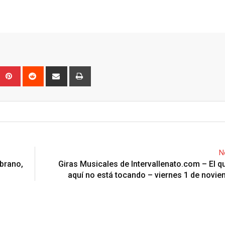
Upon
umblr
Pinterest
Reddit
Share
Print
via
Email
N
brano,
Giras Musicales de Intervallenato.com – El q
aquí no está tocando – viernes 1 de novi