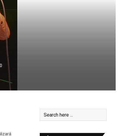
0
lizará