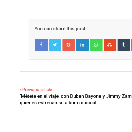
You can share this post!
Google+
LinkedIn
Whatsapp
Stumble
T
Facebook
Twitter
Previous article
‘Métete en el viaje’ con Duban Bayona y Jimmy Zam
quienes estrenan su álbum musical