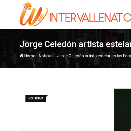
Skip
to
content
Jorge Celedón artista estela
-
-
Home
Noticias
Jorge Celedón artista estelar en las Fer
NOTICIAS