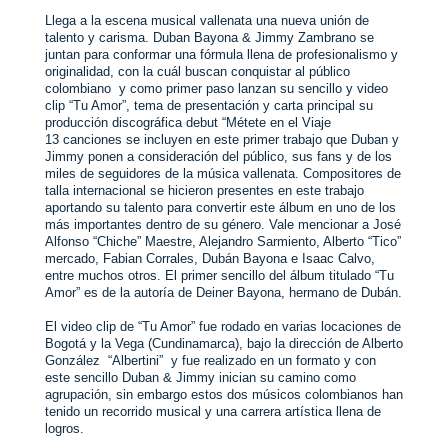
Email
Llega a la escena musical vallenata una nueva unión de 
talento y carisma. Duban Bayona & Jimmy Zambrano se 
juntan para conformar una fórmula llena de profesionalismo y 
originalidad, con la cuál buscan conquistar al público 
colombiano  y como primer paso lanzan su sencillo y video 
clip “Tu Amor”, tema de presentación y carta principal su 
producción discográfica debut “Métete en el Viaje
13 canciones se incluyen en este primer trabajo que Duban y 
Jimmy ponen a consideración del público, sus fans y de los 
miles de seguidores de la música vallenata. Compositores de 
talla internacional se hicieron presentes en este trabajo 
aportando su talento para convertir este álbum en uno de los 
más importantes dentro de su género. Vale mencionar a José 
Alfonso “Chiche” Maestre, Alejandro Sarmiento, Alberto “Tico” 
mercado, Fabian Corrales, Dubán Bayona e Isaac Calvo, 
entre muchos otros. El primer sencillo del álbum titulado “Tu 
Amor” es de la autoría de Deiner Bayona, hermano de Dubán.
El video clip de “Tu Amor” fue rodado en varias locaciones de 
Bogotá y la Vega (Cundinamarca), bajo la dirección de Alberto 
González  “Albertini”  y fue realizado en un formato y con 
este sencillo Duban & Jimmy inician su camino como 
agrupación, sin embargo estos dos músicos colombianos han 
tenido un recorrido musical y una carrera artística llena de 
logros.