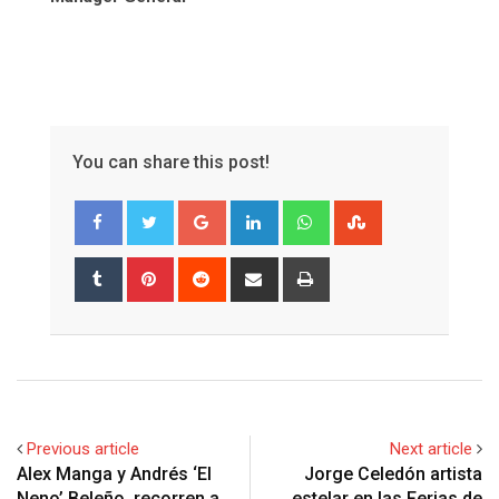
You can share this post!
Google+
LinkedIn
Whatsapp
StumbleUpon
Tumblr
Pinterest
Reddit
Share
Print
via
Email
Previous article
Next article
Alex Manga y Andrés ‘El
Jorge Celedón artista
Neno’ Beleño, recorren a
estelar en las Ferias de