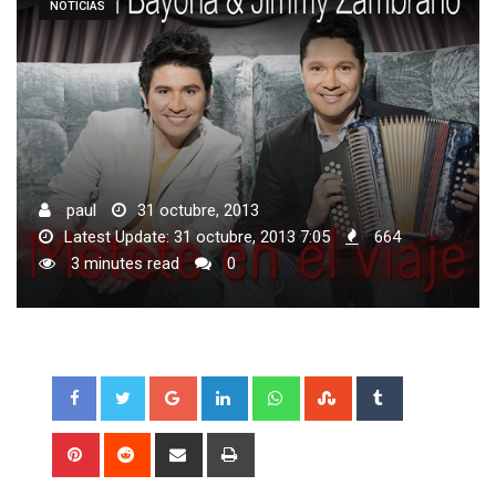
NOTICIAS
paul
31 octubre, 2013
Latest Update: 31 octubre, 2013 7:05
664
3 minutes read
0
Google+
LinkedIn
Whatsapp
StumbleUpon
Tumblr
Pinterest
Reddit
Share
Print
via