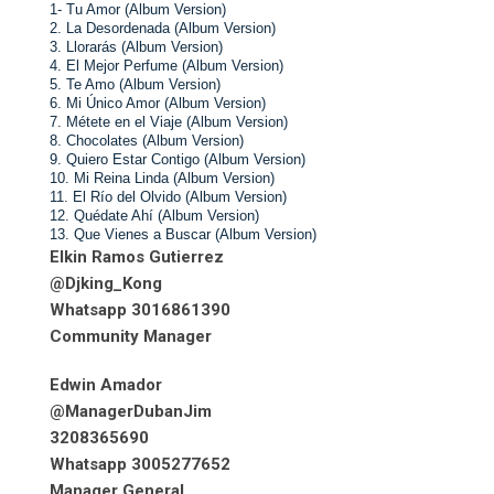
1- 
Tu Amor (Album Version)   
2. 
La Desordenada (Album Version)   
3. 
Llorarás (Album Version)   
4. 
El Mejor Perfume (Album Version)   
5. 
Te Amo (Album Version)   
6. 
Mi Único Amor (Album Version)   
7. 
Métete en el Viaje (Album Version)   
8. 
Chocolates (Album Version)   
9. 
Quiero Estar Contigo (Album Version)   
10. 
Mi Reina Linda (Album Version)   
11. 
El Río del Olvido (Album Version)   
12. 
Quédate Ahí (Album Version)   
13. 
Que Vienes a Buscar (Album Version)
Elkin Ramos Gutierrez
@Djking_Kong
Whatsapp 3016861390
Community Manager
Edwin Amador
@ManagerDubanJim
3208365690
Whatsapp 3005277652
Manager General