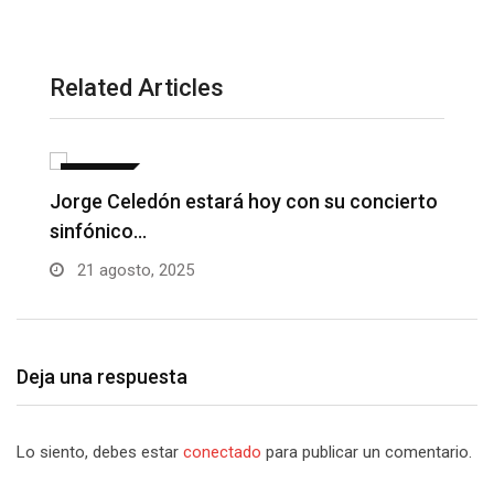
Related Articles
GALERIA
to
Fabian Corrales con sus grandes éxitos en
D
La…
B
21 agosto, 2025
Deja una respuesta
Lo siento, debes estar
conectado
para publicar un comentario.