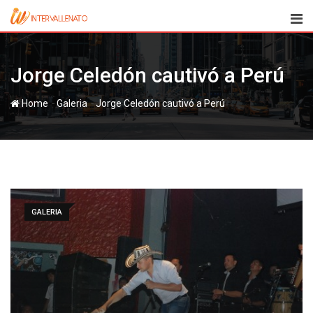
Skip
to
content
Jorge Celedón cautivó a Perú
-
-
Home
Galeria
Jorge Celedón cautivó a Perú
GALERIA