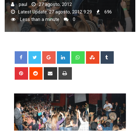
paul
27 agosto, 2012
Latest Update: 27 agosto, 2012 9:29
696
Less than a minute
0
Google+
LinkedIn
Whatsapp
StumbleUpon
Tumblr
Pinterest
Reddit
Share
Print
via
Email