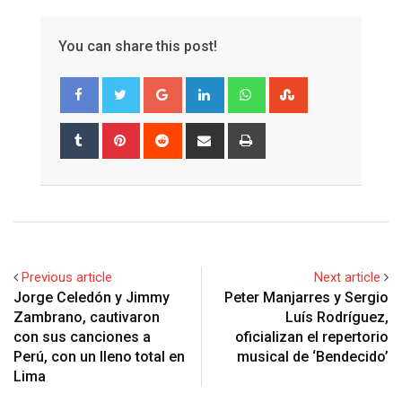
You can share this post!
Google+
LinkedIn
Whatsapp
StumbleUpon
Tumblr
Pinterest
Reddit
Share
Print
via
Email
Previous article
Next article
Jorge Celedón y Jimmy
Peter Manjarres y Sergio
Zambrano, cautivaron
Luís Rodríguez,
con sus canciones a
oficializan el repertorio
Perú, con un lleno total en
musical de ‘Bendecido’
Lima