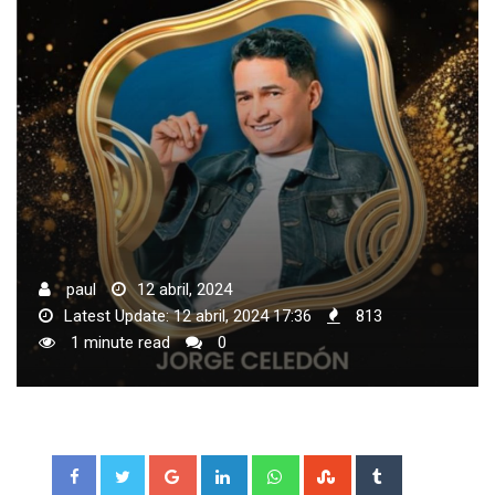
paul
12 abril, 2024
Latest Update: 12 abril, 2024 17:36
813
1 minute read
0
Google+
LinkedIn
Whatsapp
StumbleUpon
Tumblr