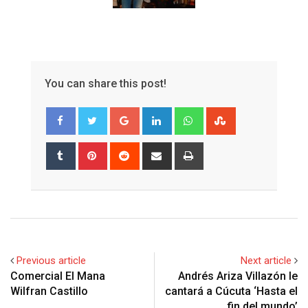
You can share this post!
Google+
LinkedIn
Whatsapp
StumbleUpon
Tumblr
Pinterest
Reddit
Share
Print
via
Email
Previous article
Next article
Comercial El Mana
Andrés Ariza Villazón le
Wilfran Castillo
cantará a Cúcuta ‘Hasta el
fin del mundo’