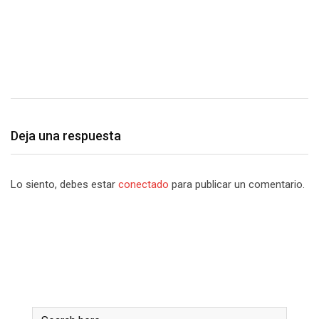
D
B
Deja una respuesta
Lo siento, debes estar
conectado
para publicar un comentario.