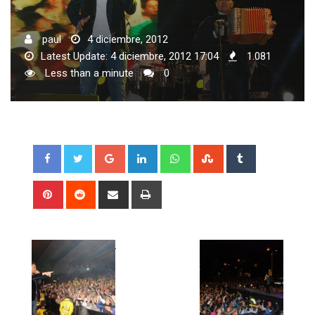
paul
4 diciembre, 2012
Latest Update: 4 diciembre, 2012 17:04
1.081
Less than a minute
0
Google+
LinkedIn
Whatsapp
StumbleUpon
Tumblr
Pinterest
Reddit
Share
Print
via
Email