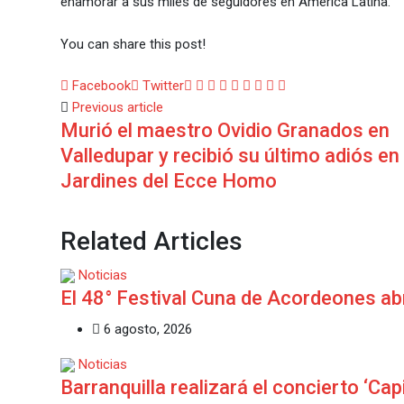
enamorar a sus miles de seguidores en América Latina.
You can share this post!
Google+
LinkedIn
Whatsapp
StumbleUpon
Tumblr
Pinterest
Reddit
Share
Print
Facebook
Twitter
via
Previous article
Murió el maestro Ovidio Granados en
Email
Valledupar y recibió su último adiós en
Jardines del Ecce Homo
Related Articles
Noticias
El 48° Festival Cuna de Acordeones ab
6 agosto, 2026
Noticias
Barranquilla realizará el concierto ‘Cap