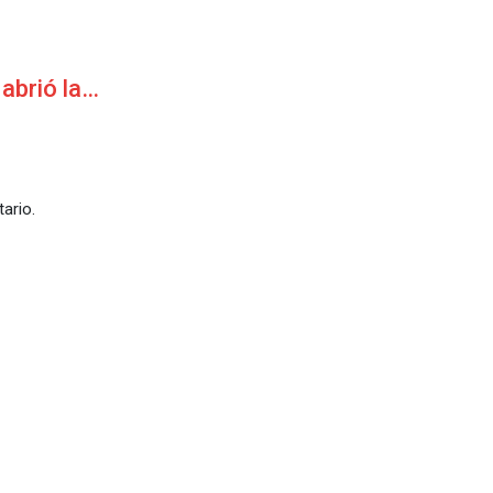
 abrió la…
ario.