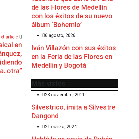
de las Flores de Medellín
con los éxitos de su nuevo
álbum ‘Bohemio’
6 agosto, 2026
xt article
sical en
Iván Villazón con sus éxitos
tánquez,
en la Feria de las Flores en
pidiendo
Medellín y Bogotá
ra..otra”
Más vistos
23 noviembre, 2011
Silvestrico, imita a Silvestre
Dangond
21 marzo, 2024