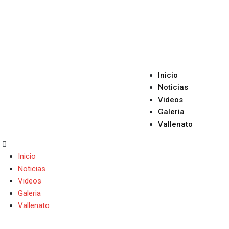
Skip
to
content
Inicio
Noticias
Videos
Galeria
Vallenato
Inicio
Noticias
Videos
Galeria
Vallenato