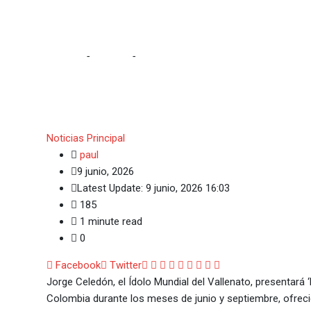
Jorge Celedón presenta 
México y Colombia
Home
-
Noticias
-
Jorge Celedón presenta ‘La Historia 
Noticias
Principal
paul
9 junio, 2026
Latest Update: 9 junio, 2026 16:03
185
1 minute read
0
Google+
LinkedIn
Whatsapp
StumbleUpon
Tumblr
Pinterest
Reddit
Share
Print
Facebook
Twitter
via
Jorge Celedón, el Ídolo Mundial del Vallenato, presentará
Email
Colombia durante los meses de junio y septiembre, ofreci