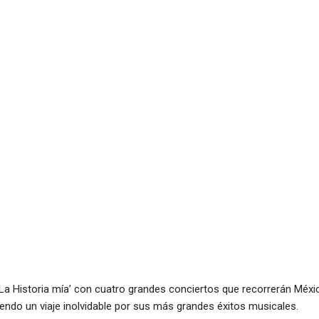
‘La Historia mía’ con cuatr
mía’ con cuatro grandes conciertos en México y Colombia
 ‘La Historia mía’ con cuatro grandes conciertos que recorrerán Méxi
endo un viaje inolvidable por sus más grandes éxitos musicales.