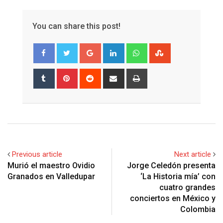
You can share this post!
Google+
LinkedIn
Whatsapp
StumbleUpon
Tumblr
Pinterest
Reddit
Share
Print
via
Email
Previous article
Next article
Murió el maestro Ovidio
Jorge Celedón presenta
Granados en Valledupar
‘La Historia mía’ con
cuatro grandes
conciertos en México y
Colombia