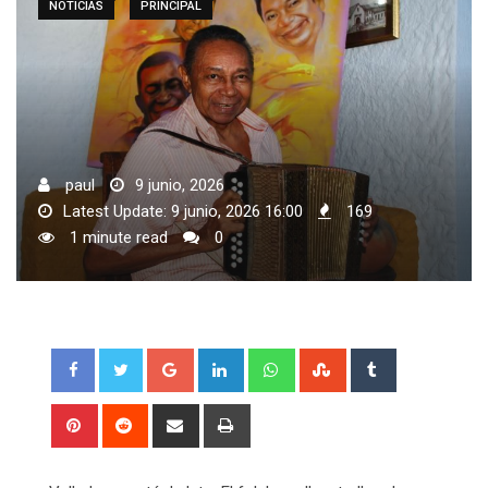
NOTICIAS
PRINCIPAL
paul
9 junio, 2026
Latest Update: 9 junio, 2026 16:00
169
1 minute read
0
Google+
LinkedIn
Whatsapp
StumbleUpon
Tumblr
Pinterest
Reddit
Share
Print
via
Email