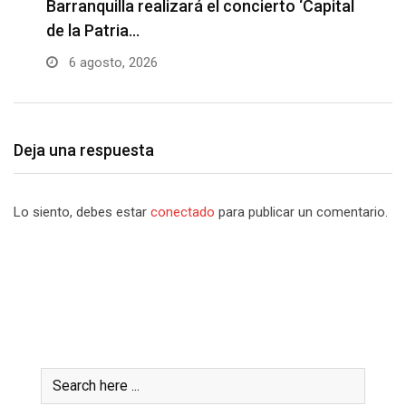
Barranquilla realizará el concierto ‘Capital
H
de la Patria…
l
6 agosto, 2026
Deja una respuesta
Lo siento, debes estar
conectado
para publicar un comentario.