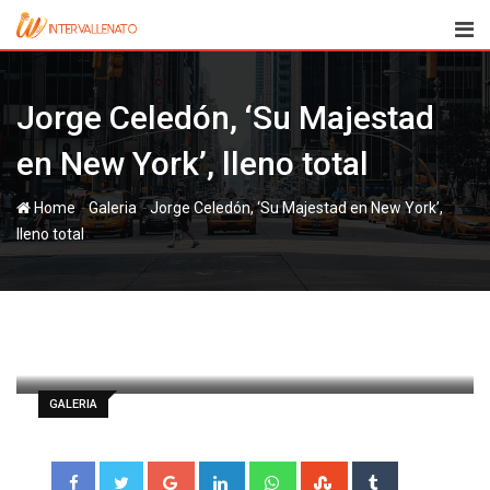
Skip
to
content
Jorge Celedón, ‘Su Majestad
en New York’, lleno total
-
-
Home
Galeria
Jorge Celedón, ‘Su Majestad en New York’,
lleno total
paul
23 octubre, 2012
Latest Update: 1 noviembre, 2012 10:11
768
Less than a minute
0
GALERIA
Google+
LinkedIn
Whatsapp
StumbleUpon
Tumblr