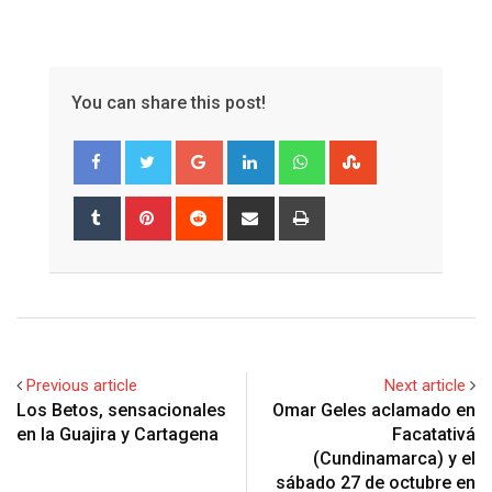
You can share this post!
Google+
LinkedIn
Whatsapp
StumbleUpon
Tumblr
Pinterest
Reddit
Share
Print
via
Email
Previous article
Next article
Los Betos, sensacionales
Omar Geles aclamado en
en la Guajira y Cartagena
Facatativá
(Cundinamarca) y el
sábado 27 de octubre en