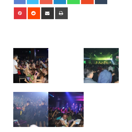
Pinterest
Reddit
Share
Print
via
Email