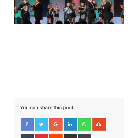
You can share this post!
Google+
LinkedIn
Whatsapp
StumbleUpon
Tumblr
Pinterest
Reddit
Share
Print