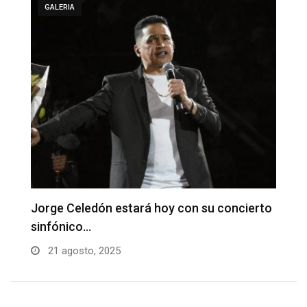
GALERIA
D
B
to
Fabian Corrales con sus grandes éxitos en
La…
21 agosto, 2025