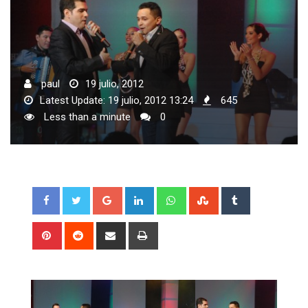
paul
19 julio, 2012
Latest Update: 19 julio, 2012 13:24
645
Less than a minute
0
Google+
LinkedIn
Whatsapp
StumbleUpon
Tumblr
Pinterest
Reddit
Share
Print
via
Email