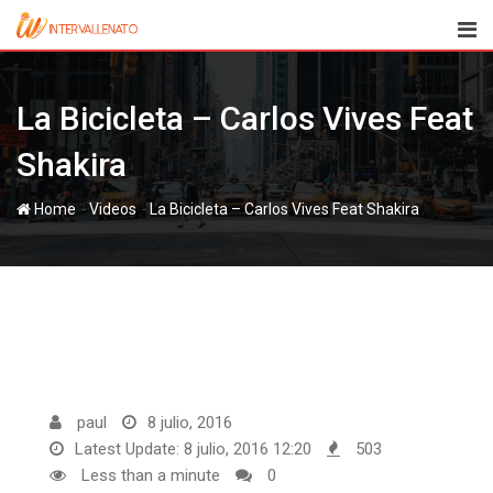
Skip
to
content
La Bicicleta – Carlos Vives Feat
Shakira
-
-
Home
Videos
La Bicicleta – Carlos Vives Feat Shakira
paul
8 julio, 2016
Latest Update: 8 julio, 2016 12:20
503
Less than a minute
0