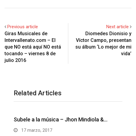
Previous article
Next article
Giras Musicales de
Diomedes Dionisio y
Intervallenato.com – El
Víctor Campo, presentan
que NO está aquí NO está
su álbum ‘Lo mejor de mi
tocando – viernes 8 de
vida’
julio 2016
Related Articles
Unos besitos ricos – Juanse Rivero y
M
Juank…