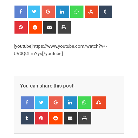
Google+
LinkedIn
Whatsapp
StumbleUpon
Tumblr
Pinterest
Reddit
Share
Print
via
Email
[youtube]https://www.youtube.com/watch?v=-
UV0QGLmYys[/youtube]
You can share this post!
Google+
LinkedIn
Whatsapp
StumbleUpon
Tumblr
Pinterest
Reddit
Share
Print
via
Email