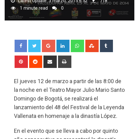
Latest Update: 3 marzo, 2015 6:52
718
1 minute read
0
Google+
LinkedIn
Whatsapp
StumbleUpon
Tumblr
Pinterest
Reddit
Share
Print
via
Email
El jueves 12 de marzo a partir de las 8:00 de
la noche en el Teatro Mayor Julio Mario Santo
Domingo de Bogotá, se realizará el
lanzamiento del 48 del Festival de la Leyenda
Vallenata en homenaje a la dinastía López.
En el evento que se lleva a cabo por quinto