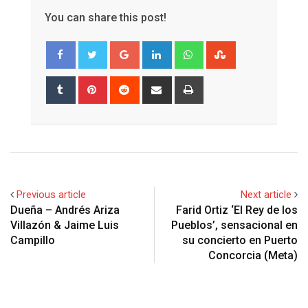
You can share this post!
Google+
LinkedIn
Whatsapp
StumbleUpon
Tumblr
Pinterest
Reddit
Share
Print
via
Email
Previous article
Next article
Dueña – Andrés Ariza
Farid Ortiz ‘El Rey de los
Villazón & Jaime Luis
Pueblos’, sensacional en
Campillo
su concierto en Puerto
Concorcia (Meta)