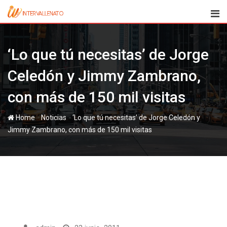
Skip
to
content
‘Lo que tú necesitas’ de Jorge
Celedón y Jimmy Zambrano,
con más de 150 mil visitas
-
-
Home
Noticias
‘Lo que tú necesitas’ de Jorge Celedón y
Jimmy Zambrano, con más de 150 mil visitas