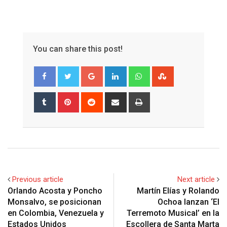
You can share this post!
Google+
LinkedIn
Whatsapp
StumbleUpon
Tumblr
Pinterest
Reddit
Share
Print
via
Email
Previous article
Next article
Orlando Acosta y Poncho
Martín Elías y Rolando
Monsalvo, se posicionan
Ochoa lanzan ‘El
en Colombia, Venezuela y
Terremoto Musical’ en la
Estados Unidos
Escollera de Santa Marta