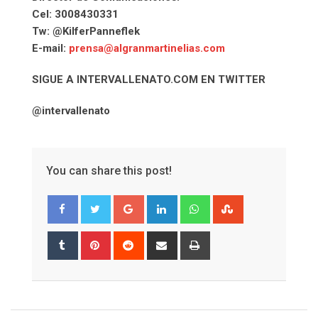
Cel: 3008430331
Tw: @KilferPanneflek
E-mail:
prensa@algranmartinelias.com
SIGUE A INTERVALLENATO.COM EN TWITTER
@intervallenato
You can share this post!
Google+
LinkedIn
Whatsapp
StumbleUpon
Tumblr
Pinterest
Reddit
Share
Print
via
Email