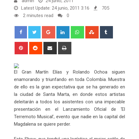
admin
24 junio, 2011
Latest Update: 24 junio, 2011 3:16
705
2 minutes read
0
Google+
LinkedIn
Whatsapp
StumbleUpon
Tumblr
Pinterest
Reddit
Share
Print
via
Email
El Gran Martín Elías y Rolando Ochoa siguen
enamorando y triunfando en toda Colombia. Muestra
de ello es la gran expectativa que se ha generado en
la ciudad de Santa Marta, en donde estos artistas
deleitarán a todos los asistentes con una impecable
presentación en el Lanzamiento Oficial de ‘El
Terremoto Musical’, evento que nadie en la capital del
Magdalena se quiere perder.
Este Show, que tendrá una logística al mejor estilo de