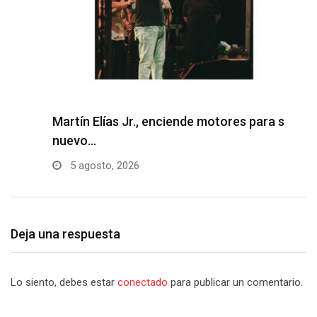
Martín Elías Jr., enciende motores para su
F
nuevo…
p
5 agosto, 2026
Deja una respuesta
Lo siento, debes estar
conectado
para publicar un comentario.