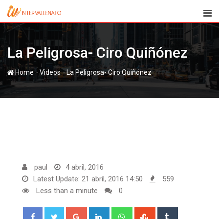
Skip
to
content
La Peligrosa- Ciro Quiñónez
-
-
Home
Videos
La Peligrosa- Ciro Quiñónez
paul
4 abril, 2016
Latest Update: 21 abril, 2016 14:50
559
Less than a minute
0
Google+
LinkedIn
Whatsapp
StumbleUpon
Tumblr