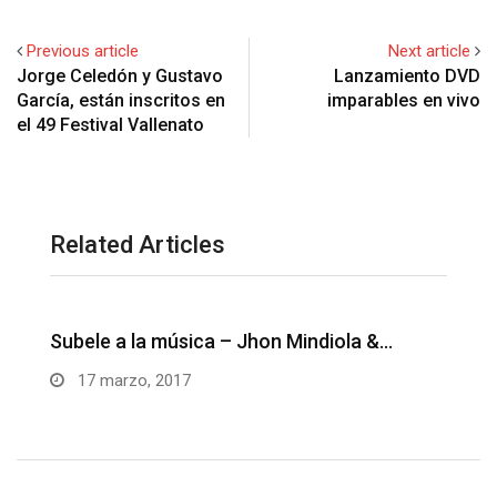
Previous article
Next article
Jorge Celedón y Gustavo
Lanzamiento DVD
García, están inscritos en
imparables en vivo
el 49 Festival Vallenato
Related Articles
Unos besitos ricos – Juanse Rivero y
M
Juank…
14 marzo, 2017