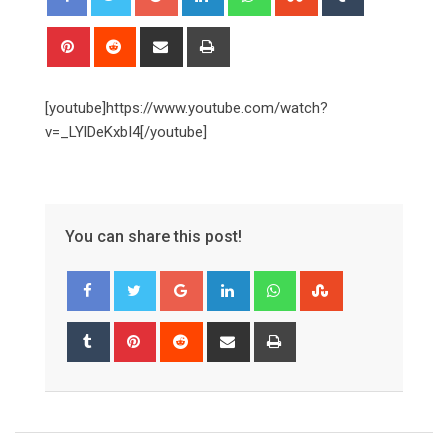
Pinterest
Reddit
Share
Print
via
Email
[youtube]https://www.youtube.com/watch?
v=_LYlDeKxbI4[/youtube]
You can share this post!
Google+
LinkedIn
Whatsapp
StumbleUpon
Tumblr
Pinterest
Reddit
Share
Print
via
Email