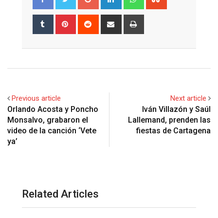
Tumblr
Pinterest
Reddit
Share
Print
via
Email
Previous article
Next article
Orlando Acosta y Poncho
Iván Villazón y Saúl
Monsalvo, grabaron el
Lallemand, prenden las
video de la canción ‘Vete
fiestas de Cartagena
ya’
Related Articles