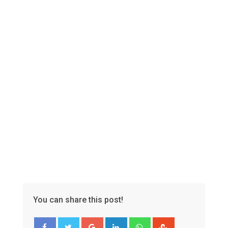
Email
You can share this post!
Google+
LinkedIn
Whatsapp
StumbleUpon