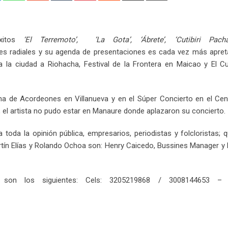
Email
éxitos
‘El Terremoto’, ‘La Gota’, ‘Ábrete’, ‘Cutibiri Pachá
s radiales y su agenda de presentaciones es cada vez más apreta
 la ciudad a Riohacha, Festival de la Frontera en Maicao y El C
na de Acordeones en Villanueva y en el Súper Concierto en el Cen
el artista no pudo estar en Manaure donde aplazaron su concierto.
toda la opinión pública, empresarios, periodistas y folcloristas; 
rtín Elías y Rolando Ochoa son: Henry Caicedo, Bussines Manager y
 son los siguientes: Cels: 3205219868 / 3008144653 – E