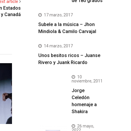
de 180 grados
ext article
en Estados
 y Canadá
17 marzo, 2017
Subele a la música – Jhon
Mindiola & Camilo Carvajal
14 marzo, 2017
Unos besitos ricos – Juanse
Rivero y Juank Ricardo
10
noviembre, 2011
Jorge
Celedón
homenaje a
Shakira
26 mayo,
2022