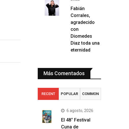
Fabián
Corrales,
agradecido
con
Diomedes
Diaz toda una
eternidad
Más Comentados
RECENT
POPULAR
COMMON
6 agosto, 2026
El 48° Festival
Cuna de