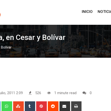
INICIO
NOTICI
, en Cesar y Bolívar
 Bolívar
ulio, 2011 2:09
526
1 minute read
0
+
LinkedIn
Whatsapp
StumbleUpon
Tumblr
Pinterest
Reddit
Share
Print
via