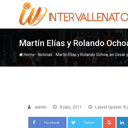
Skip
to
content
Martín Elías y Rolando Ochoa
-
-
Home
Noticias
Martín Elías y Rolando Ochoa, en Cesar y
admin
8 julio, 2011
Latest Update: 8 j
Google
Facebook
Twitter