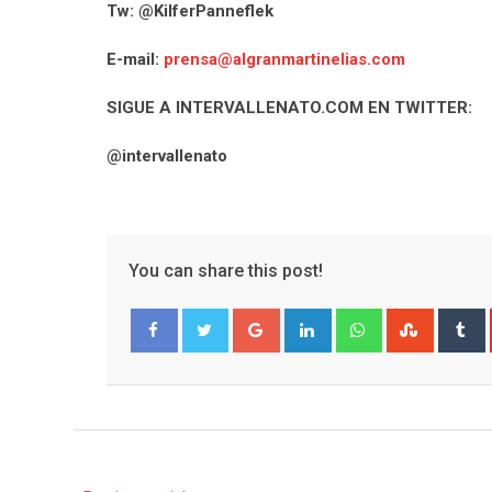
Tw: @KilferPanneflek
E-mail:
prensa@algranmartinelias.com
SIGUE A INTERVALLENATO.COM EN TWITTER:
@intervallenato
You can share this post!
Google+
LinkedIn
Whatsapp
Stumble
T
Facebook
Twitter