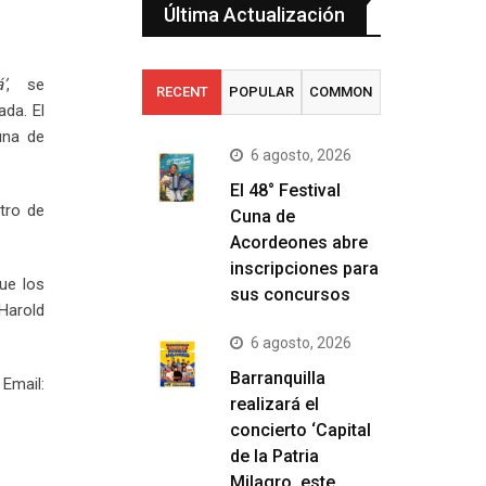
Última Actualización
’
, se
RECENT
POPULAR
COMMON
da. El
una de
6 agosto, 2026
El 48° Festival
tro de
Cuna de
Acordeones abre
inscripciones para
que los
sus concursos
 Harold
6 agosto, 2026
Barranquilla
mail:
realizará el
concierto ‘Capital
de la Patria
Milagro, este