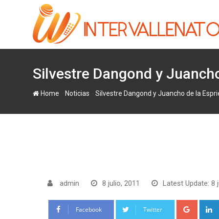
Skip
to
content
Silvestre Dangond y Juancho
-
-
Home
Noticias
Silvestre Dangond y Juancho de la Espri
admin
8 julio, 2011
Latest Update: 8 j
Google
Facebook
Twitter