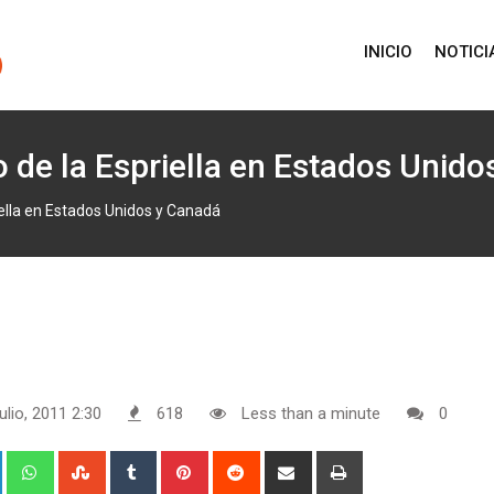
INICIO
NOTICI
 de la Espriella en Estados Unido
ella en Estados Unidos y Canadá
ulio, 2011 2:30
618
Less than a minute
0
+
LinkedIn
Whatsapp
StumbleUpon
Tumblr
Pinterest
Reddit
Share
Print
via