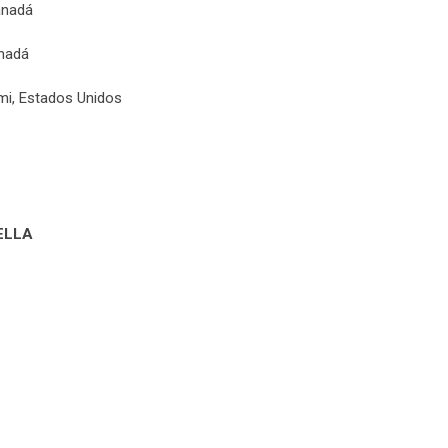
anadá
anadá
mi, Estados Unidos
ELLA