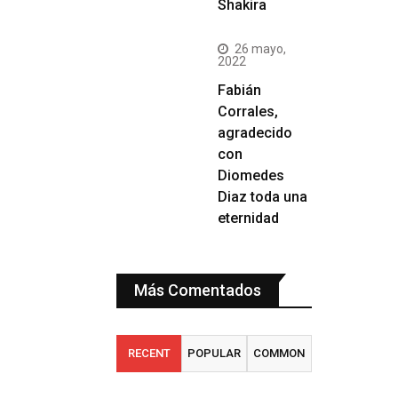
Shakira
26 mayo,
2022
Fabián
Corrales,
agradecido
con
Diomedes
Diaz toda una
eternidad
Más Comentados
RECENT
POPULAR
COMMON