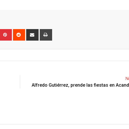
Upon
umblr
Pinterest
Reddit
Share
Print
via
Email
N
Alfredo Gutiérrez, prende las fiestas en Acan