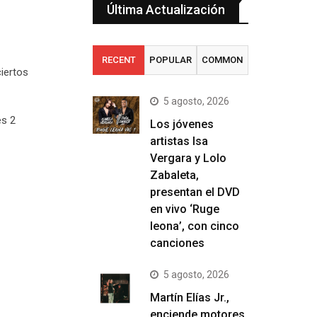
Última Actualización
RECENT
POPULAR
COMMON
ciertos
5 agosto, 2026
es 2
Los jóvenes
artistas Isa
Vergara y Lolo
Zabaleta,
presentan el DVD
en vivo ‘Ruge
leona’, con cinco
canciones
5 agosto, 2026
Martín Elías Jr.,
enciende motores