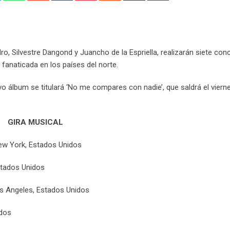
Email
o, Silvestre Dangond y Juancho de la Espriella, realizarán siete con
fanaticada en los países del norte.
evo álbum se titulará ‘No me compares con nadie’, que saldrá el viern
GIRA MUSICAL
New York, Estados Unidos
stados Unidos
s Angeles, Estados Unidos
idos