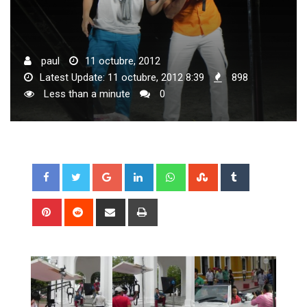
paul
11 octubre, 2012
Latest Update: 11 octubre, 2012 8:39
898
Less than a minute
0
Google+
LinkedIn
Whatsapp
StumbleUpon
Tumblr
Pinterest
Reddit
Share
Print
via
Email