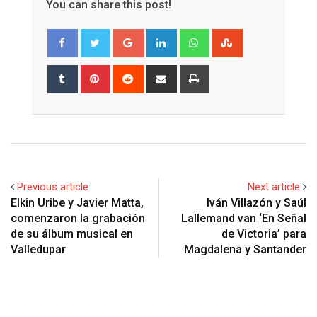
You can share this post!
Google+
LinkedIn
Whatsapp
StumbleUpon
Tumblr
Pinterest
Reddit
Share
Print
via
Email
Previous article
Next article
Elkin Uribe y Javier Matta,
Iván Villazón y Saúl
comenzaron la grabación
Lallemand van ‘En Señal
de su álbum musical en
de Victoria’ para
Valledupar
Magdalena y Santander