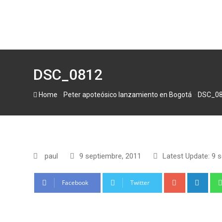
Skip
to
content
DSC_0812
-
-
Home
Peter apoteósico lanzamiento en Bogotá
DSC_0
paul
9 septiembre, 2011
Latest Update: 9 
Google+
Link
Facebook
Twitter