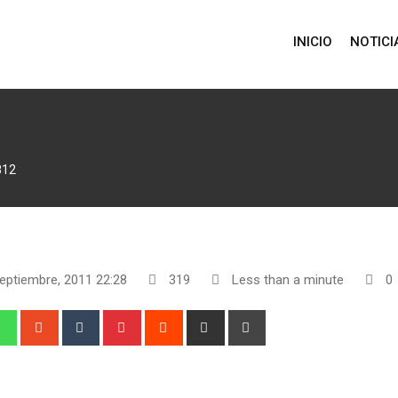
INICIO
NOTICI
812
septiembre, 2011 22:28
319
Less than a minute
0
edIn
Whatsapp
StumbleUpon
Tumblr
Pinterest
Reddit
Share
Print
via
Email