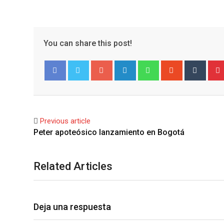
You can share this post!
Google+
LinkedIn
Whatsapp
StumbleUpo
Tumbl
Facebook
Twitter
Previous article
Peter apoteósico lanzamiento en Bogotá
Related Articles
Deja una respuesta