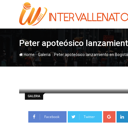
Skip
to
content
Peter apoteósico lanzamien
-
-
Home
Galeria
Peter apoteósico lanzamiento en Bogotá
paul
9 septiembre, 2011
Latest Updat
GALERIA
Google
Facebook
Twitter