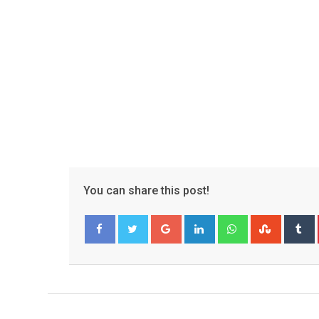
You can share this post!
Google+
LinkedIn
Whatsapp
Stumble
T
Facebook
Twitter