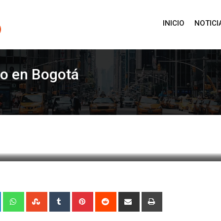
INICIO
NOTICI
to en Bogotá
e: 9 septiembre, 2011 22:30
422
Less than a minute
+
LinkedIn
Whatsapp
StumbleUpon
Tumblr
Pinterest
Reddit
Share
Print
via