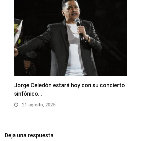
to
Fabian Corrales con sus grandes éxitos en
D
La…
B
21 agosto, 2025
Deja una respuesta