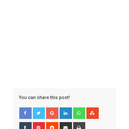
Email
You can share this post!
Google+
LinkedIn
Whatsapp
StumbleUpon
Tumblr
Pinterest
Reddit
Share
Print