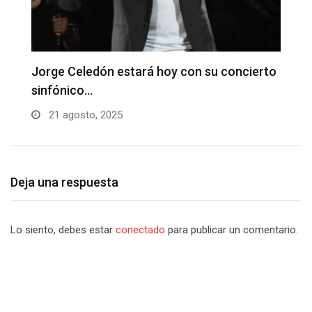
to
Fabian Corrales con sus grandes éxitos en
D
La…
B
21 agosto, 2025
Deja una respuesta
Lo siento, debes estar
conectado
para publicar un comentario.