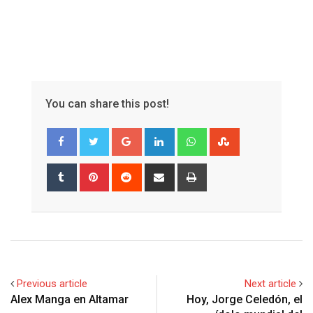
You can share this post!
Google+
LinkedIn
Whatsapp
StumbleUpon
Tumblr
Pinterest
Reddit
Share
Print
via
Email
Previous article
Next article
Hoy, Jorge Celedón, el