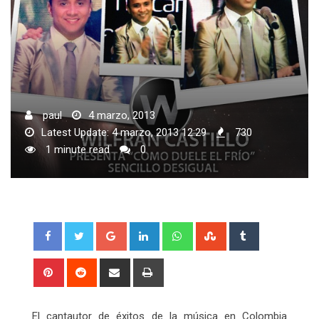
paul
4 marzo, 2013
Latest Update: 4 marzo, 2013 12:29
730
1 minute read
0
Google+
LinkedIn
Whatsapp
StumbleUpon
Tumblr
Pinterest
Reddit
Share
Print
via
Email
El cantautor de éxitos de la música en Colombia