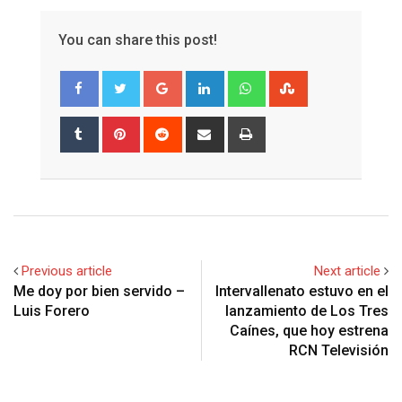
You can share this post!
Google+
LinkedIn
Whatsapp
StumbleUpon
Tumblr
Pinterest
Reddit
Share
Print
via
Email
Previous article
Next article
Me doy por bien servido –
Intervallenato estuvo en el
Luis Forero
lanzamiento de Los Tres
Caínes, que hoy estrena
RCN Televisión