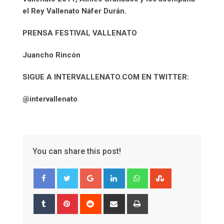
el Rey Vallenato Náfer Durán.
PRENSA FESTIVAL VALLENATO
Juancho Rincón
SIGUE A INTERVALLENATO.COM EN TWITTER:
@intervallenato
You can share this post!
Google+
LinkedIn
Whatsapp
StumbleUpon
Tumblr
Pinterest
Reddit
Share
Print
via
Email