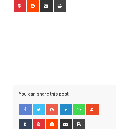
Pinterest
Reddit
Share
Print
via
Email
You can share this post!
Google+
LinkedIn
Whatsapp
StumbleUpon
Tumblr
Pinterest
Reddit
Share
Print
via