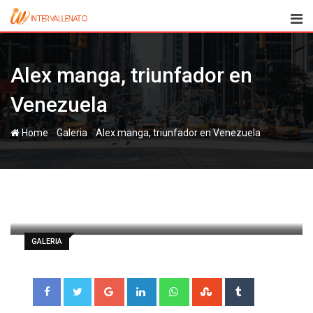
Skip
to
content
Alex manga, triunfador en
Venezuela
-
-
Home
Galeria
Alex manga, triunfador en Venezuela
paul
21 septiembre, 2011
Latest Update: 21 septiembre, 2011 10:08
891
Less than a minute
0
GALERIA
Google+
LinkedIn
Whatsapp
StumbleUpon
Tumblr