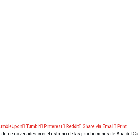
Díaz y el Binomio de Oro: lo
os de mayo
omio de Oro: los tres grandes lanzamientos vallenatos de mayo
umbleUpon
Tumblr
Pinterest
Reddit
Share via Email
Print
do de novedades con el estreno de las producciones de Ana del Cas