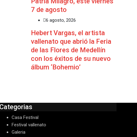
Patria Milagro, este viernes
7 de agosto
6 agosto, 2026
Hebert Vargas, el artista
vallenato que abrió la Feria
de las Flores de Medellín
con los éxitos de su nuevo
álbum ‘Bohemio’
Categorias
Casa Festival
Festival vallenato
Galeria