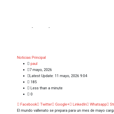
Ana del Castillo, Churo 
lanzamientos vallenat
Home
-
Noticias
-
Ana del Castillo, Churo Díaz y el Bin
Noticias
Principal
paul
7 mayo, 2026
Latest Update: 11 mayo, 2026 9:04
185
Less than a minute
0
Facebook
Twitter
Google+
LinkedIn
Whatsapp
St
El mundo vallenato se prepara para un mes de mayo carga