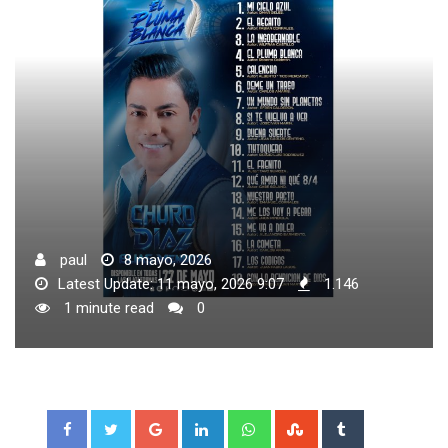
paul
8 mayo, 2026
Latest Update: 11 mayo, 2026 9:07
1.146
1 minute read
0
Google+
LinkedIn
Whatsapp
StumbleUpon
Tumblr