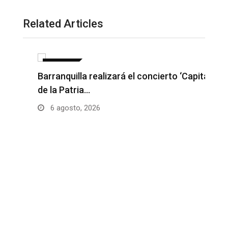
Related Articles
NOTICIAS
Barranquilla realizará el concierto ‘Capital
H
de la Patria…
l
6 agosto, 2026