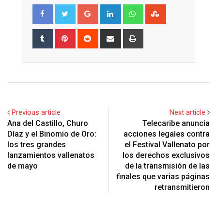
Google+
LinkedIn
Whatsapp
StumbleUpon
Tumblr
Pinterest
Reddit
Share
Print
via
Email
Previous article
Next article
Ana del Castillo, Churo
Telecaribe anuncia
Díaz y el Binomio de Oro:
acciones legales contra
los tres grandes
el Festival Vallenato por
lanzamientos vallenatos
los derechos exclusivos
de mayo
de la transmisión de las
finales que varias páginas
retransmitieron