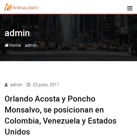
Skip
to
content
admin
-
Home
admin
admin
23 junio, 2011
Orlando Acosta y Poncho
Monsalvo, se posicionan en
Colombia, Venezuela y Estados
Unidos