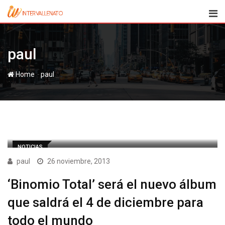
Skip
to
content
paul
-
Home
paul
NOTICIAS
paul
26 noviembre, 2013
‘Binomio Total’ será el nuevo álbum
que saldrá el 4 de diciembre para
todo el mundo