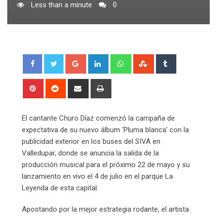
Less than a minute
0
Google+
LinkedIn
Whatsapp
StumbleUpon
Tumblr
Pinterest
Reddit
Share
Print
via
Email
El cantante Churo Díaz comenzó la campaña de
expectativa de su nuevo álbum ‘Pluma blanca’ con la
publicidad exterior en los buses del SIVA en
Valledupar, donde se anuncia la salida de la
producción musical para el próximo 22 de mayo y su
lanzamiento en vivo el 4 de julio en el parque La
Leyenda de esta capital.
Apostando por la mejor estrategia rodante, el artista