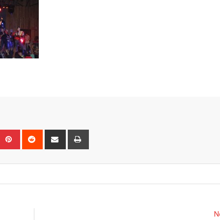
Upon
umblr
Pinterest
Reddit
Share
Print
via
Email
N