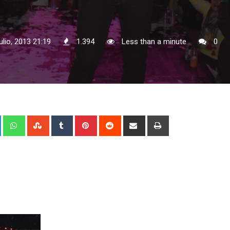
ulio, 2013 21:19
1.394
Less than a minute
0
+
LinkedIn
Whatsapp
StumbleUpon
Tumblr
Pinterest
Reddit
Share
Print
via
Email