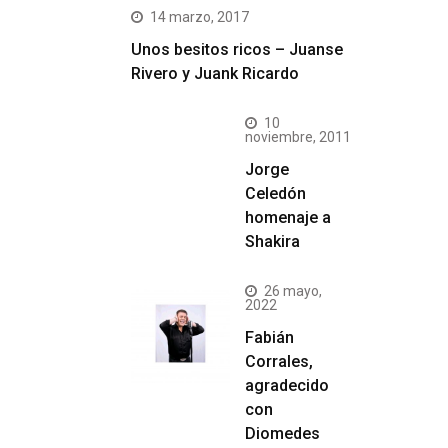
14 marzo, 2017
Unos besitos ricos – Juanse
Rivero y Juank Ricardo
10
noviembre, 2011
Jorge
Celedón
homenaje a
Shakira
26 mayo,
2022
Fabián
Corrales,
agradecido
con
Diomedes