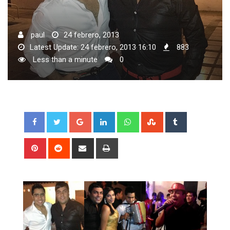
paul
24 febrero, 2013
Latest Update: 24 febrero, 2013 16:10
883
Less than a minute
0
Google+
LinkedIn
Whatsapp
StumbleUpon
Tumblr
Pinterest
Reddit
Share
Print
via
Email