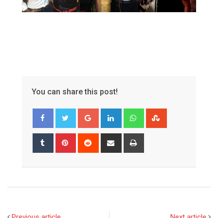
You can share this post!
Google+
LinkedIn
Whatsapp
StumbleUpon
Tumblr
Pinterest
Reddit
Share
Print
via
Email
Previous article
Next article