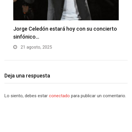
to
Fabian Corrales con sus grandes éxitos en
D
La…
B
21 agosto, 2025
Deja una respuesta
Lo siento, debes estar
conectado
para publicar un comentario.