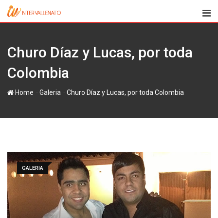
Skip
to
content
Churo Díaz y Lucas, por toda
-
-
Home
Galeria
GALERIA